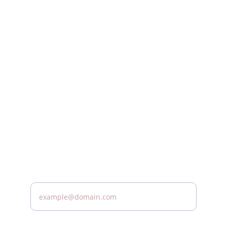
توفير خدمات الرعاية الصحية المنزلية ذات الجودة 
العالية لك
wecare@spe-mc.com
+966508204454
للمزيد من المعلومات تواصل معنا
ادخل بريدك الالكتروني*