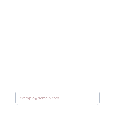
توفير خدمات الرعاية الصحية المنزلية ذات الجودة 
العالية لك
wecare@spe-mc.com
+966508204454
للمزيد من المعلومات تواصل معنا
ادخل بريدك الالكتروني*
السؤال*