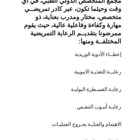
مجمع المتخصص الدولي الطبي، في أي 
وقت وحيثما تكون، عبر كادر تمريضــي 
متخصص، مختار ومدرب بعناية، ذو 
مهارة وكفاءة وفاعلية عالية، حيث يقوم 
ممرضونا بتقديــم الرعاية التمريضية 
المختلفــة ومنها:
إعطــاء الأدوية الوريدية
رعايــة التغذيـة الانبوبية
رعايـة القسـطرة البوليـة
رعايـة أنبـوب التنفـس
الاهتمام والعنايـة بجـروح العمليـات