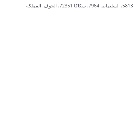
طريق الملك خالد 5813، السليمانية 7964، سكاكا 72351، الجوف، المملكة 
توفير خدمات الرعاية الصحية المنزلية ذات الجودة 
العالية لك