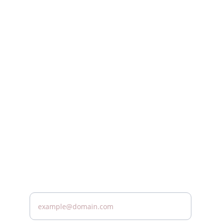
الرعاية
توفير خدمات الرعاية الصحية المنزلية ذات الجودة 
العالية لك
wecare@spe-mc.com
+966508204454
للمزيد من المعلومات تواصل معنا
ادخل بريدك الالكتروني*